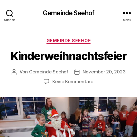
Gemeinde Seehof
Suchen
Menü
Kategorien
GEMEINDE SEEHOF
Kinderweihnachtsfeier
Von
Gemeinde Seehof
November 20, 2023
Beitragsautor
Veröffentlichungsdatum
zu
Keine Kommentare
Kinderweihnachtsfe