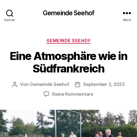
Gemeinde Seehof
Suchen
Menü
Kategorien
GEMEINDE SEEHOF
Eine Atmosphäre wie in
Südfrankreich
Von
Gemeinde Seehof
September 2, 2023
Beitragsautor
Veröffentlichungsdatum
zu
Keine Kommentare
Eine
Atmosphäre
wie
in
Südfrankreich