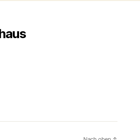
haus
Nach oben
↑