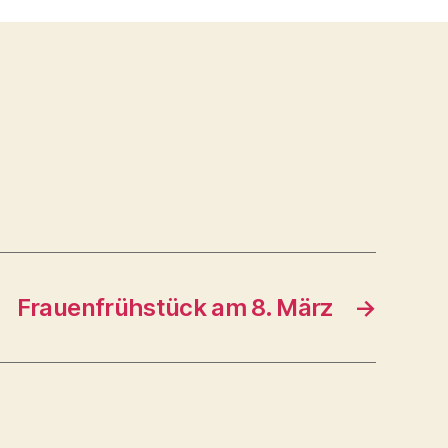
Frauenfrühstück am 8. März
→