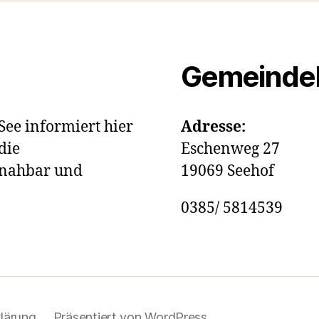
Gemeinde
ee informiert hier
Adresse:
die
Eschenweg 27
 nahbar und
19069 Seehof
0385/ 5814539
lärung
Präsentiert von WordPress