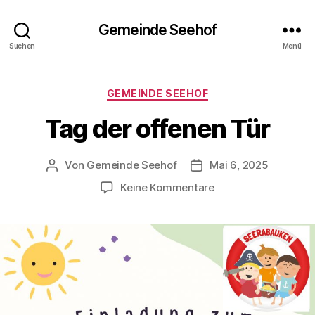
Gemeinde Seehof
Suchen
Menü
Kategorien
GEMEINDE SEEHOF
Tag der offenen Tür
Von
Gemeinde Seehof
Mai 6, 2025
Beitragsautor
Veröffentlichungsdatu
zu
Keine Kommentare
Tag
der
offenen
Tür