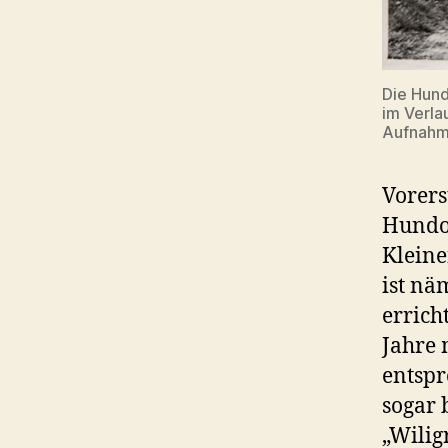
Die Hun
im Verla
Aufnahm
Vorers
Hundor
Kleine
ist nä
errich
Jahre 
entsp
sogar 
„Wilig