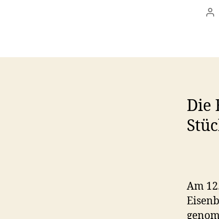
Be
Die
Stü
Am 12.
Eisenb
genomm