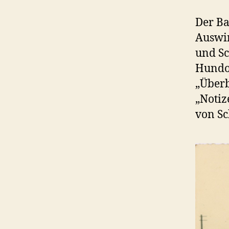
Der Ba
Auswir
und Sc
Hundor
„Überb
„Notiz
von Sc