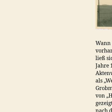
Wann w
vorha
ließ s
Jahre 
Akten
als „
Grobmö
von „H
gezeig
nach d