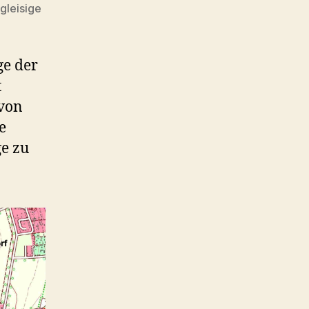
gleisige
ge der
t
 von
e
e zu