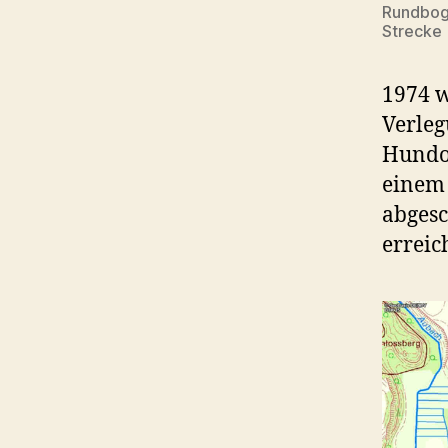
Rundboge
Strecke
1974 w
Verleg
Hundor
einem 
abgesc
erreic