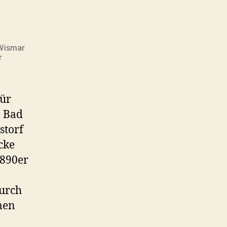
Wismar
r
für
e Bad
storf
cke
1890er
urch
men