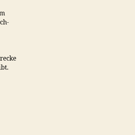
em
ch-
trecke
bt.