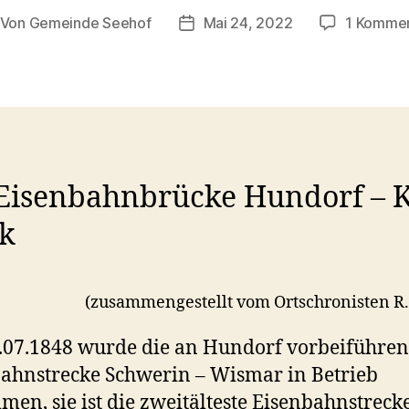
Von
Gemeinde Seehof
Mai 24, 2022
1 Komme
itragsautor
Veröffentlichungsdatum
 Eisenbahnbrücke Hundorf – K
ck
(zusammengestellt vom Ortschronisten R.
07.1848 wurde die an Hundorf vorbeiführe
ahnstrecke Schwerin – Wismar in Betrieb
en, sie ist die zweitälteste Eisenbahnstreck