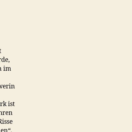
t
de,
n im
werin
k ist
ahren
Risse
nen“.