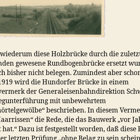
iederum diese Holzbrücke durch die zuletz
nden gewesene Rundbogenbrücke ersetzt wur
ich bisher nicht belegen. Zumindest aber scho
1919 wird die Hundorfer Brücke in einem
vermerk der Generaleisenbahndirektion Sch
Wegunterführung mit unbewehrtem
rtelgewölbe“ beschrieben. In diesem Vermer
aarrissen“ die Rede, die das Bauwerk „vor J
t hat.“ Dazu ist festgestellt worden, daß diese 
er letzten Prüfung „ohne Belag zu sein schei