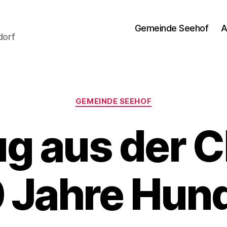
Gemeinde Seehof
A
dorf
Kategorien
GEMEINDE SEEHOF
g aus der C
 Jahre Hund