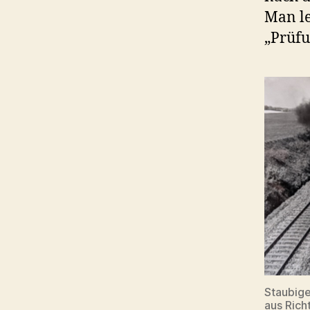
Man le
„Prüfu
Staubige
aus Ric